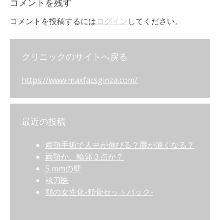
コメントを残す
コメントを投稿するには
ログイン
してください。
クリニックのサイトへ戻る
https://www.maxfacsginza.com/
最近の投稿
両顎手術で人中が伸びる？唇が薄くなる？
両顎か、輪郭３点か？
5 mmの壁
執刀医
顔の女性化-頬骨セットバック-