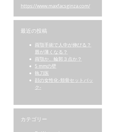
https://www.maxfacsginza.com/
最近の投稿
両顎手術で人中が伸びる？
唇が薄くなる？
両顎か、輪郭３点か？
5 mmの壁
執刀医
顔の女性化-頬骨セットバッ
ク-
カテゴリー