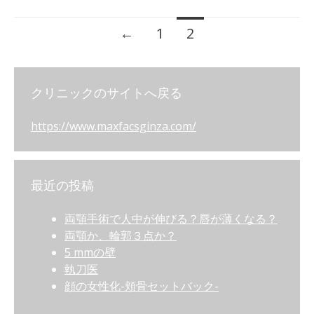
←
1
2
Posts navigation
クリニックのサイトへ戻る
https://www.maxfacsginza.com/
最近の投稿
両顎手術で人中が伸びる？唇が薄くなる？
両顎か、輪郭３点か？
5 mmの壁
執刀医
顔の女性化-頬骨セットバック-