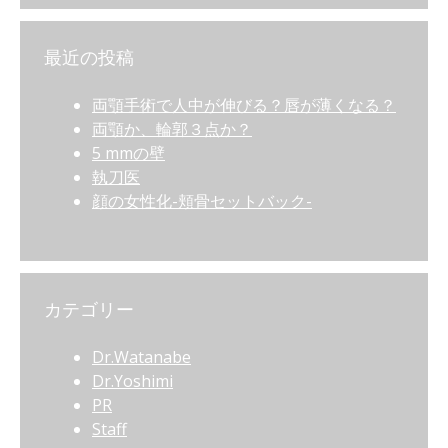
最近の投稿
両顎手術で人中が伸びる？唇が薄くなる？
両顎か、輪郭３点か？
5 mmの壁
執刀医
顔の女性化-頬骨セットバック-
カテゴリー
Dr.Watanabe
Dr.Yoshimi
PR
Staff