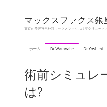
マックスファクス銀
東京の美容整形外科マックスファクス銀座クリニック
Skip to content
ホーム
Dr.Watanabe
Dr.Yoshimi
術前シミュレ
は?