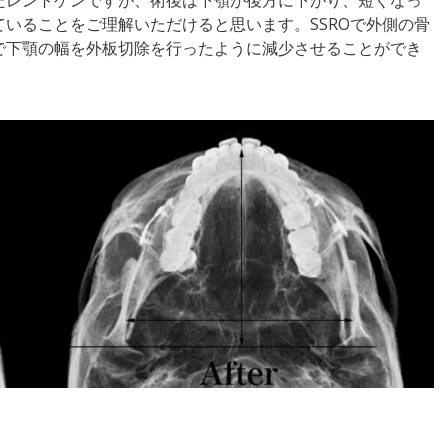
たレントゲンですが、術後は下顎が後方に下がり、短くなっ
いることをご理解いただけると思います。SSROで外側の骨
で下顎の幅を外板切除を行ったように減少させることができ