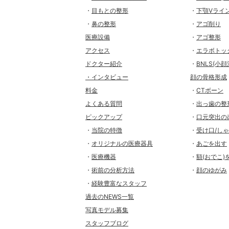
・
目もとの整形
・
下顎Vライ
・
鼻の整形
・
アゴ削り
医療設備
・
アゴ整形
アクセス
・
エラボトッ
ドクター紹介
・
BNLS(小顔
・インタビュー
顔の骨格形成
料金
・
CTボーン
よくある質問
・
出っ歯の整
ピックアップ
・
口元突出の
・
当院の特徴
・
受け口/し
・
オリジナルの医療器具
・
あごを出す
・
医療機器
・
額(おでこ)
・
術前の分析方法
・
顔のゆがみ
・
経験豊富なスタッフ
過去のNEWS一覧
写真モデル募集
スタッフブログ