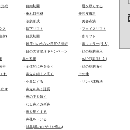
ン形成
・
目頭切開
・
唇を厚くする
・
垂れ目形成
美容皮膚科
・
涙袋形成
・
美容点滴
クス
・
眉下リフト
・
フェイスリフト
注射)
・
目尻切開
・
糸リフト
・
後戻りの少ない目尻切開術
・
鼻フィラー(注入)
・
目の美容整形キャンペーン
・
顔の脂肪注入
形
鼻の整形
・
AAPE(美肌注射)
改善
・
全体的に鼻を高く
・
顔の脂肪吸引
ゃくれ
・
鼻先を細く／高く
その他
・
小鼻にする
・
リンパ球療法
を出す
・
鼻先を高く延長
・
鼻の下を短く
・
わし鼻／カギ鼻
・
鼻を細くする
・
鼻孔を下げる
・
斜鼻(鼻の曲がりや歪み)