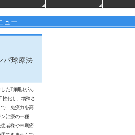
ニュー
ンパ球療法
したT細胞(がん
活性化し、増殖さ
とで、免疫力を高
ガン治療の一種
た患者様や末期癌
使用できませんで