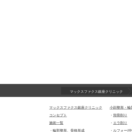
マックスファクス銀座クリニック
マックスファクス銀座クリニック
小顔整形・輪
コンセプト
・
頬骨削り
施術一覧
・
エラ削り
・
輪郭整形、骨格形成
・
ルフォー(中