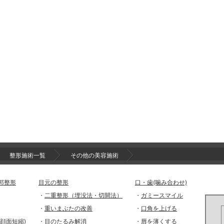
整形施術一覧
その他の美容施術
郭整形
目元の整形
口・歯(噛み合わせ)
・
二重整形（埋没法・切開法）
・
ガミースマイル
・
重いまぶたの改善
・
口角を上げる
顔面短縮)
・
目のたるみ解消
・
唇を薄くする